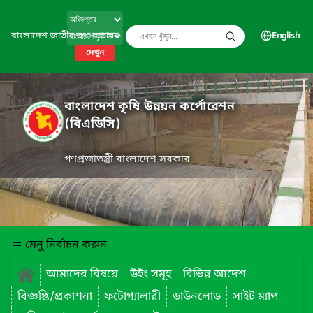
বাংলাদেশ জাতীয় তথ্য বাতায়ন
English
দেখুন
বাংলাদেশ কৃষি উন্নয়ন কর্পোরেশন
(বিএডিসি)
গণপ্রজাতন্ত্রী বাংলাদেশ সরকার
মেনু নির্বাচন করুন
আমাদের বিষয়ে
উইং সমূহ
বিভিন্ন আদেশ
বিজ্ঞপ্তি/প্রকাশনা
ফটোগ্যালারী
ডাউনলোড
সাইট ম্যাপ