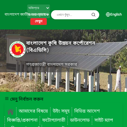
বাংলাদেশ জাতীয় তথ্য বাতায়ন
English
দেখুন
বাংলাদেশ কৃষি উন্নয়ন কর্পোরেশন
(বিএডিসি)
গণপ্রজাতন্ত্রী বাংলাদেশ সরকার
মেনু নির্বাচন করুন
আমাদের বিষয়ে
উইং সমূহ
বিভিন্ন আদেশ
বিজ্ঞপ্তি/প্রকাশনা
ফটোগ্যালারী
ডাউনলোড
সাইট ম্যাপ