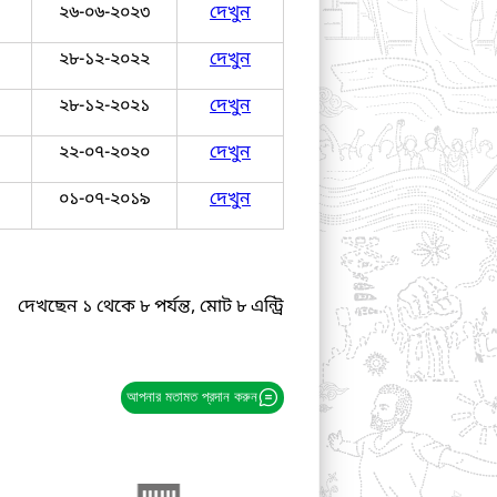
২৬-০৬-২০২৩
দেখুন
২৮-১২-২০২২
দেখুন
২৮-১২-২০২১
দেখুন
২২-০৭-২০২০
দেখুন
০১-০৭-২০১৯
দেখুন
দেখছেন ১ থেকে ৮ পর্যন্ত, মোট ৮ এন্ট্রি
আপনার মতামত প্রদান করুন