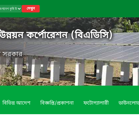
দেখুন
 উন্নয়ন কর্পোরেশন (বিএডিসি)
েশ সরকার
বিভিন্ন আদেশ
বিজ্ঞপ্তি/প্রকাশনা
ফটোগ্যালারী
ডাউনলো