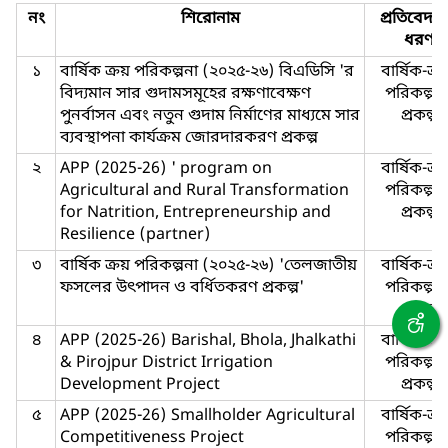
নং
শিরোনাম
প্রতিবেদন
ধরণ
১
বার্ষিক ক্রয় পরিকল্পনা (২০২৫-২৬) বিএডিসি 'র
বার্ষিক-ক্র
বিদ্যমান সার গুদামসমূহের রক্ষণাবেক্ষণ
পরিকল্পনা
পুনর্বাসন এবং নতুন গুদাম নির্মাণের মাধ্যমে সার
প্রকল্প
ব্যবস্থাপনা কার্যক্রম জোরদারকরণ প্রকল্প
২
APP (2025-26) ' program on
বার্ষিক-ক্র
Agricultural and Rural Transformation
পরিকল্পনা
for Natrition, Entrepreneurship and
প্রকল্প
Resilience (partner)
৩
বার্ষিক ক্রয় পরিকল্পনা (২০২৫-২৬) 'তেলজাতীয়
বার্ষিক-ক্র
ফসলের উৎপাদন ও বর্ধিতকরণ প্রকল্প'
পরিকল্পনা
প্রকল্প
৪
APP (2025-26) Barishal, Bhola, Jhalkathi
বার্ষিক-ক্র
& Pirojpur District Irrigation
পরিকল্পনা
Development Project
প্রকল্প
৫
APP (2025-26) Smallholder Agricultural
বার্ষিক-ক্র
Competitiveness Project
পরিকল্পনা