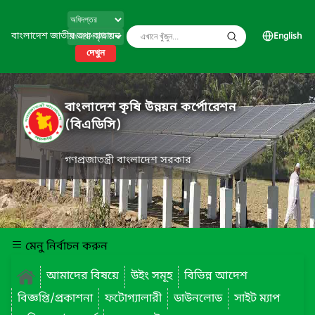
বাংলাদেশ জাতীয় তথ্য বাতায়ন
English
দেখুন
বাংলাদেশ কৃষি উন্নয়ন কর্পোরেশন
(বিএডিসি)
গণপ্রজাতন্ত্রী বাংলাদেশ সরকার
মেনু নির্বাচন করুন
আমাদের বিষয়ে
উইং সমূহ
বিভিন্ন আদেশ
বিজ্ঞপ্তি/প্রকাশনা
ফটোগ্যালারী
ডাউনলোড
সাইট ম্যাপ