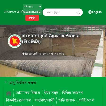
বাংলাদেশ জাতীয় তথ্য বাতায়ন
English
দেখুন
বাংলাদেশ কৃষি উন্নয়ন কর্পোরেশন
(বিএডিসি)
গণপ্রজাতন্ত্রী বাংলাদেশ সরকার
মেনু নির্বাচন করুন
আমাদের বিষয়ে
উইং সমূহ
বিভিন্ন আদেশ
বিজ্ঞপ্তি/প্রকাশনা
ফটোগ্যালারী
ডাউনলোড
সাইট ম্যাপ