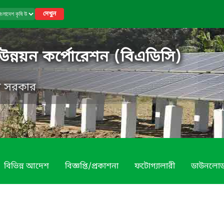
দেখুন
 উন্নয়ন কর্পোরেশন (বিএডিসি)
েশ সরকার
বিভিন্ন আদেশ
বিজ্ঞপ্তি/প্রকাশনা
ফটোগ্যালারী
ডাউনলো