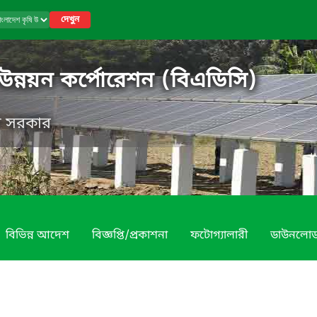
দেখুন
 উন্নয়ন কর্পোরেশন (বিএডিসি)
েশ সরকার
বিভিন্ন আদেশ
বিজ্ঞপ্তি/প্রকাশনা
ফটোগ্যালারী
ডাউনলো