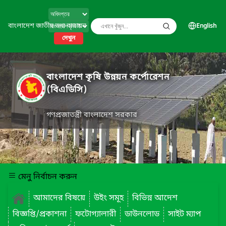
বাংলাদেশ জাতীয় তথ্য বাতায়ন
English
দেখুন
বাংলাদেশ কৃষি উন্নয়ন কর্পোরেশন
(বিএডিসি)
গণপ্রজাতন্ত্রী বাংলাদেশ সরকার
মেনু নির্বাচন করুন
আমাদের বিষয়ে
উইং সমূহ
বিভিন্ন আদেশ
বিজ্ঞপ্তি/প্রকাশনা
ফটোগ্যালারী
ডাউনলোড
সাইট ম্যাপ