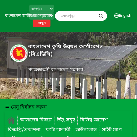
বাংলাদেশ জাতীয় তথ্য বাতায়ন
English
দেখুন
বাংলাদেশ কৃষি উন্নয়ন কর্পোরেশন
(বিএডিসি)
গণপ্রজাতন্ত্রী বাংলাদেশ সরকার
মেনু নির্বাচন করুন
আমাদের বিষয়ে
উইং সমূহ
বিভিন্ন আদেশ
বিজ্ঞপ্তি/প্রকাশনা
ফটোগ্যালারী
ডাউনলোড
সাইট ম্যাপ