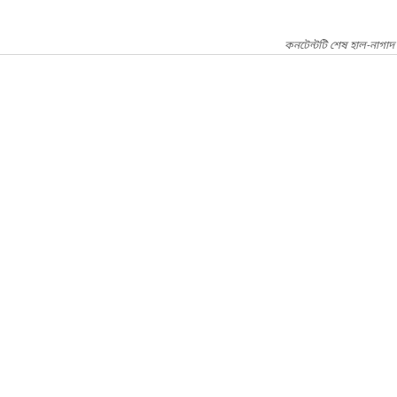
কনটেন্টটি শেষ হাল-নাগা