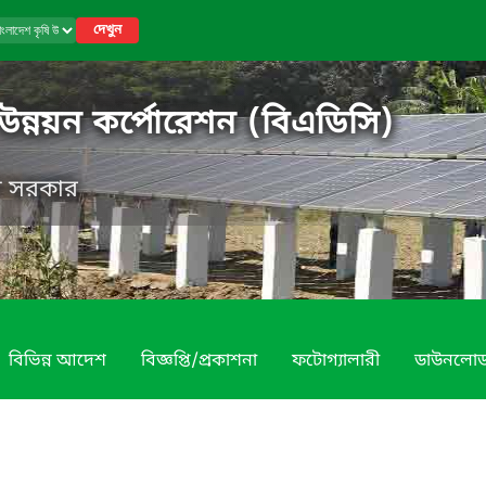
দেখুন
 উন্নয়ন কর্পোরেশন (বিএডিসি)
েশ সরকার
বিভিন্ন আদেশ
বিজ্ঞপ্তি/প্রকাশনা
ফটোগ্যালারী
ডাউনলো