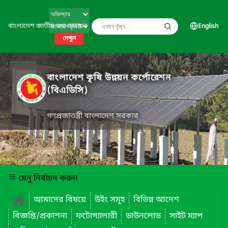
বাংলাদেশ জাতীয় তথ্য বাতায়ন
English
দেখুন
বাংলাদেশ কৃষি উন্নয়ন কর্পোরেশন
(বিএডিসি)
গণপ্রজাতন্ত্রী বাংলাদেশ সরকার
মেনু নির্বাচন করুন
আমাদের বিষয়ে
উইং সমূহ
বিভিন্ন আদেশ
বিজ্ঞপ্তি/প্রকাশনা
ফটোগ্যালারী
ডাউনলোড
সাইট ম্যাপ